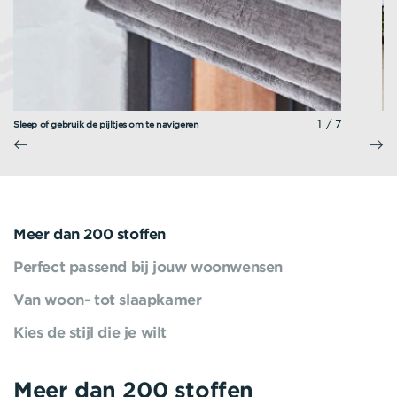
1/7
Sleep of gebruik de pijltjes om te navigeren
Meer dan 200 stoffen
Perfect passend bij jouw woonwensen
Van woon- tot slaapkamer
Kies de stijl die je wilt
Meer dan 200 stoffen
Perfect passend bij jouw
Van woon- tot slaapkamer
Kies de stijl die je wilt