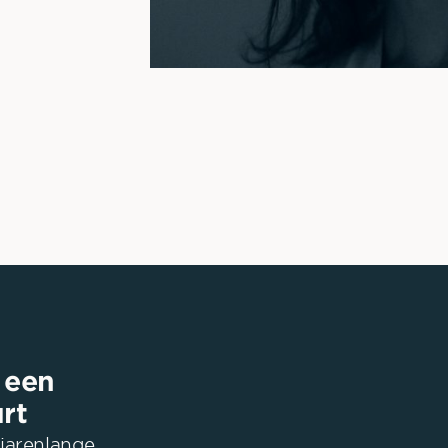
 een
rt
jarenlange